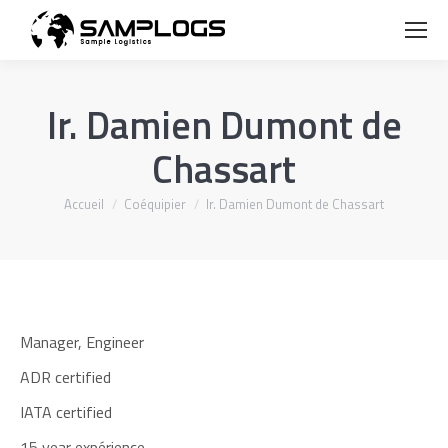
Ir. Damien Dumont de
Chassart
Vous êtes ici :
Accueil
Coéquipier
Ir. Damien Dumont de Chassart
Manager, Engineer
ADR certified
IATA certified
15 year expérience.